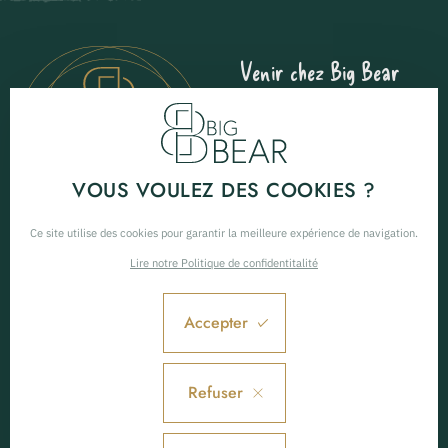
Venir chez Big Bear
93 place du Criou
74340 Samoëns
06 68 49 22 33
VOUS VOULEZ DES COOKIES ?
Ce site utilise des cookies pour garantir la meilleure expérience de navigation.
Big Bear c'est quoi ?
Nous suivre
Lire notre Politique de confidentitalité
LE CONCEPT BIG BEAR
Accepter
LE LOUNGE BAR
LA LOCATION DE MATÉRIEL
93 place du Criou
Refuser
CONTACT & ACCÈS
74340 Samoëns
Mentions légales
Politique de confidentialité