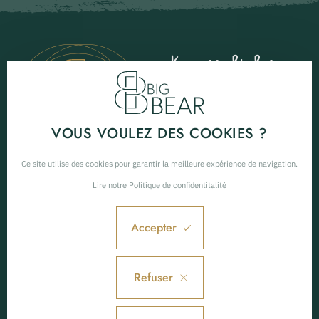
Kom naar Big Bear
93 place du Criou
74340 Samoëns
00 33 6 68 49 22 33
VOUS VOULEZ DES COOKIES ?
Ce site utilise des cookies pour garantir la meilleure expérience de navigation.
Lire notre Politique de confidentitalité
Wat is Big Bear?
Volg ons
Accepter
HET BIG BEAR-CONCEPT
DE LOUNGEBAR
93 place du Criou
Refuser
CONTACT & TOEGANG
VERHUUR VAN UITRUSTING
74340 Samoëns