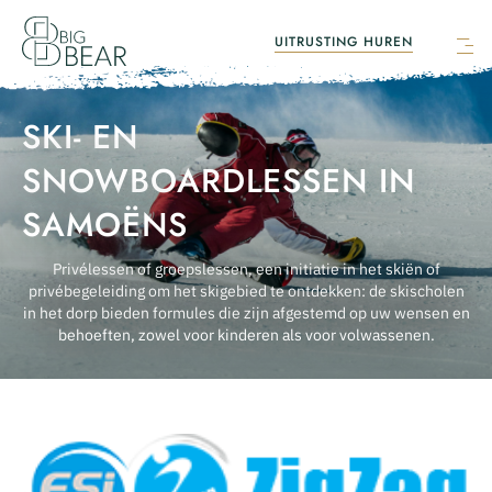
UITRUSTING HUREN
Ouvri
le
men
SKI- EN
DE WINKEL
SNOWBOARDLESSEN IN
SAMOËNS
DE LOUNGEBAR
Privélessen of groepslessen, een initiatie in het skiën of
privébegeleiding om het skigebied te ontdekken: de skischolen
VERHUUR VAN SKI'S & SNOWBOARDS
in het dorp bieden formules die zijn afgestemd op uw wensen en
behoeften, zowel voor kinderen als voor volwassenen.
BOEK SKI & SNOWBOARD
NL